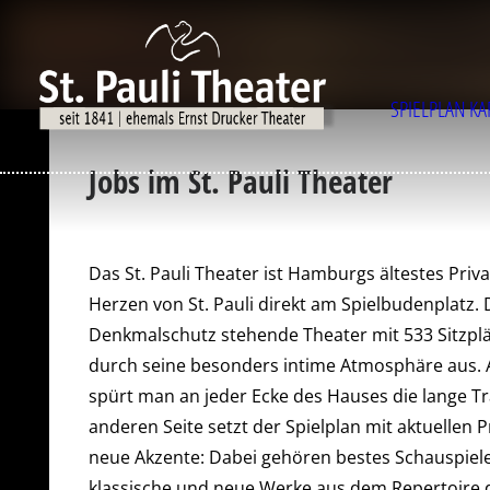
SPIELPLAN
KA
Jobs im St. Pauli Theater
Das St. Pauli Theater ist Hamburgs ältestes Priva
Herzen von St. Pauli direkt am Spielbudenplatz.
Denkmalschutz stehende Theater mit 533 Sitzplä
durch seine besonders intime Atmosphäre aus. A
spürt man an jeder Ecke des Hauses die lange Tra
anderen Seite setzt der Spielplan mit aktuellen 
neue Akzente: Dabei gehören bestes Schauspiel
klassische und neue Werke aus dem Repertoire 