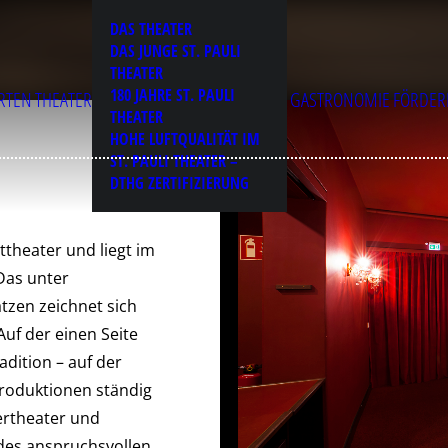
DAS THEATER
DAS JUNGE ST. PAULI
THEATER
180 JAHRE ST. PAULI
RTEN
THEATER
GASTRONOMIE
FÖRDER
THEATER
HOHE LUFTQUALITÄT IM
ST. PAULI THEATER –
DTHG ZERTIFIZIERUNG
ttheater und liegt im
 Das unter
tzen zeichnet sich
uf der einen Seite
dition – auf der
Produktionen ständig
ertheater und
des anspruchsvollen