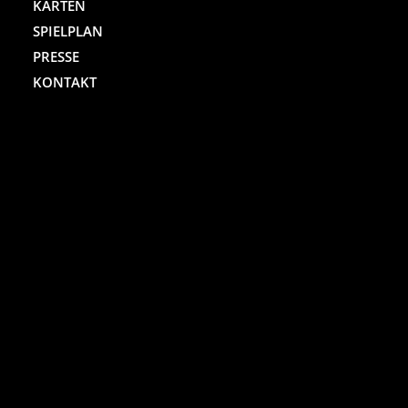
KARTEN
SPIELPLAN
PRESSE
KONTAKT
ST. PAULI THEATER
Spielbudenplatz 29 – 30
20359 Hamburg
Kartenhotline:
(040) 4711 0 666
Mo.-Sa., jew. 10.00 bis 18.00 Uhr
Online-Shop