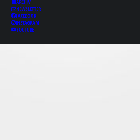
Results for: V 경상후불
ARCHIV
출장т｛bamje1.com”
NEWSLETTER
경상출장건마✁경상출
FACEBOOK
INSTAGRAM
장오피✶경상핸플 경상
YOUTUBE
풀싸롱 경상패티쉬