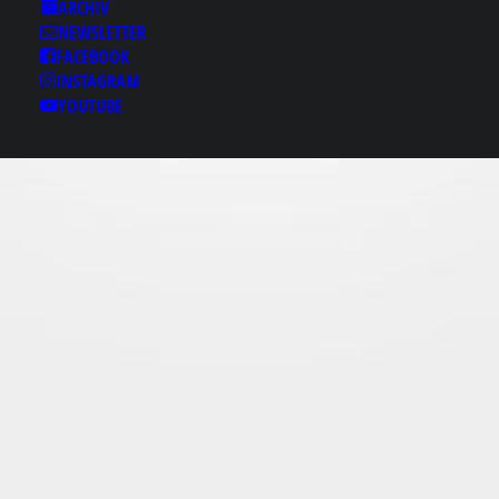
Results for: U 밤의제국
ARCHIV
NEWSLETTER
ㅒ《bamje1.com】✩밤
FACEBOOK
의제국 밤의제국 밤의제
INSTAGRAM
국 밤의제국
YOUTUBE