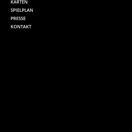
KARTEN
SPIELPLAN
PRESSE
KONTAKT
ST. PAULI THEATER
Spielbudenplatz 29 – 30
20359 Hamburg
Kartenhotline:
(040) 4711 0 666
Mo.-Sa., jew. 10.00 bis 18.00 Uhr
Online-Shop