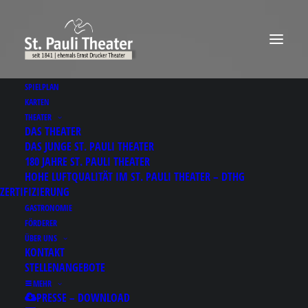
SPIELPLAN
KARTEN
THEATER
DAS THEATER
DAS JUNGE ST. PAULI THEATER
180 JAHRE ST. PAULI THEATER
HOHE LUFTQUALITÄT IM ST. PAULI THEATER – DTHG
ZERTIFIZIERUNG
GASTRONOMIE
FÖRDERER
ÜBER UNS
KONTAKT
STELLENANGEBOTE
MEHR
PRESSE – DOWNLOAD