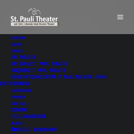
SPIELPLAN
KARTEN
THEATER
DAS THEATER
DAS JUNGE ST. PAULI THEATER
180 JAHRE ST. PAULI THEATER
HOHE LUFTQUALITÄT IM ST. PAULI THEATER – DTHG
ZERTIFIZIERUNG
GASTRONOMIE
FÖRDERER
ÜBER UNS
KONTAKT
STELLENANGEBOTE
MEHR
Results for: Q 대구남구
PRESSE – DOWNLOAD