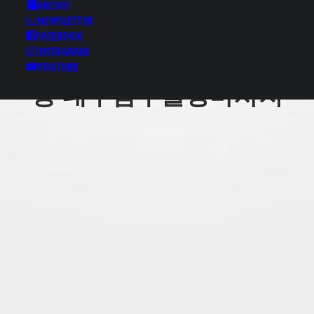
키스방
ARCHIV
NEWSLETTER
⑾「otam12.com〕 대
FACEBOOK
구남구룸싸롱♩대구남
INSTAGRAM
구룸싸롱 대구남구풀싸
YOUTUBE
롱 대구남구출장마사지