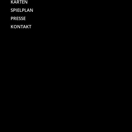
KARTEN
SPIELPLAN
PRESSE
KONTAKT
ST. PAULI THEATER
Spielbudenplatz 29 – 30
20359 Hamburg
Kartenhotline:
(040) 4711 0 666
Mo.-Sa., jew. 10.00 bis 18.00 Uhr
Online-Shop