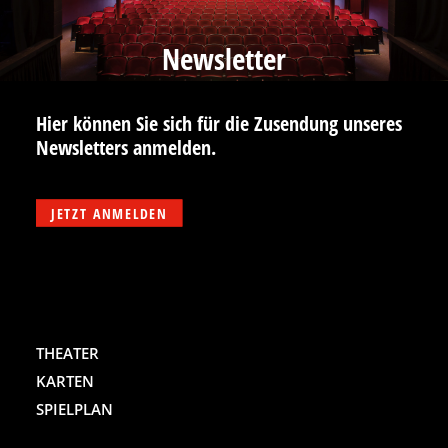
Newsletter
Hier können Sie sich für die Zusendung unseres
Newsletters anmelden.
JETZT ANMELDEN
THEATER
KARTEN
SPIELPLAN
PRESSE