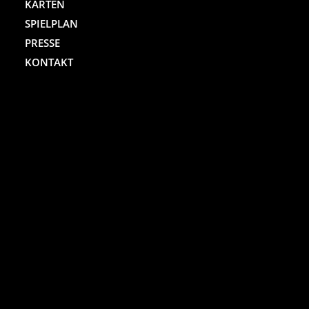
KARTEN
SPIELPLAN
PRESSE
KONTAKT
ST. PAULI THEATER
Spielbudenplatz 29 – 30
20359 Hamburg
Kartenhotline:
(040) 4711 0 666
Mo.-Sa., jew. 10.00 bis 18.00 Uhr
Online-Shop