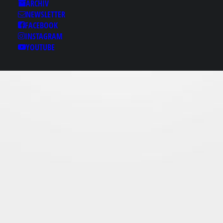
Results for: 보라매출장
ARCHIV
안마ｈbamje1。ⓒＯＭ
NEWSLETTER
보라매안마 보라매스파
FACEBOOK
INSTAGRAM
보라매풀싸롱 보라매리
YOUTUBE
얼돌 보라매스파