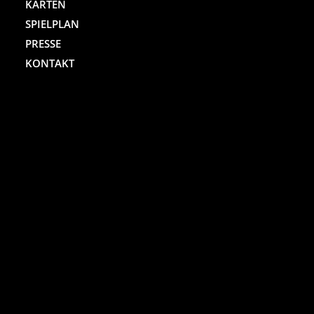
KARTEN
SPIELPLAN
PRESSE
KONTAKT
ST. PAULI THEATER
Spielbudenplatz 29 – 30
20359 Hamburg
Kartenhotline:
(040) 4711 0 666
Mo.-Sa., jew. 10.00 bis 18.00 Uhr
Online-Shop