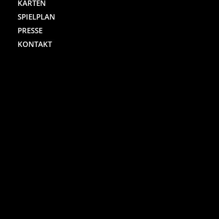
KARTEN
SPIELPLAN
PRESSE
KONTAKT
ST. PAULI THEATER
Spielbudenplatz 29 – 30
20359 Hamburg
Kartenhotline:
(040) 4711 0 666
Mo.-Sa., jew. 10.00 bis 18.00 Uhr
Online-Shop