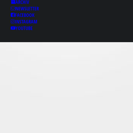
Results for: 당산오피ｊ
ARCHIV
otam13。ⓒом 당산출
NEWSLETTER
장홈타이 당산후불출장
FACEBOOK
INSTAGRAM
당산안마 당산풀싸롱 당
YOUTUBE
산출장마사지