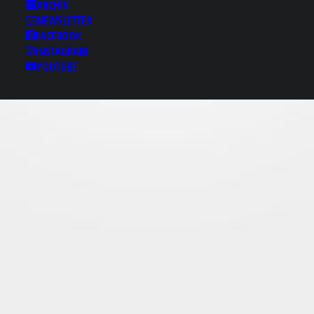
Results for: 답십리리얼
ARCHIV
돌┦bamje1，cＯм✏답
NEWSLETTER
십리후불출장✃답십리
FACEBOOK
INSTAGRAM
핸플 답십리건마♡답십
YOUTUBE
리리얼돌❋답십리스파