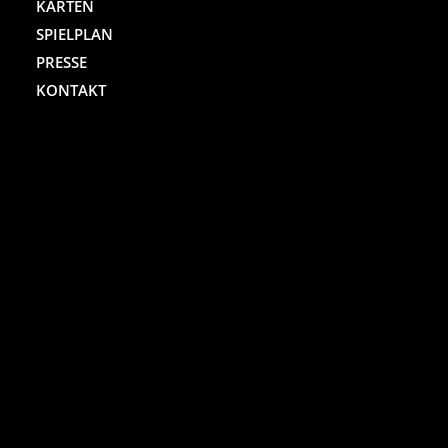
KARTEN
SPIELPLAN
PRESSE
KONTAKT
ST. PAULI THEATER
Spielbudenplatz 29 – 30
20359 Hamburg
Kartenhotline:
(040) 4711 0 666
Mo.-Sa., jew. 10.00 bis 18.00 Uhr
Online-Shop