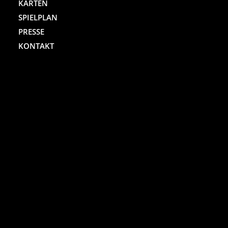
KARTEN
SPIELPLAN
PRESSE
KONTAKT
ST. PAULI THEATER
Spielbudenplatz 29 – 30
20359 Hamburg
Kartenhotline:
(040) 4711 0 666
Mo.-Sa., jew. 10.00 bis 18.00 Uhr
Online-Shop