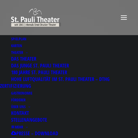
SPIELPLAN
KARTEN
THEATER
DAS THEATER
DAS JUNGE ST. PAULI THEATER
180 JAHRE ST. PAULI THEATER
HOHE LUFTQUALITÄT IM ST. PAULI THEATER – DTHG
ZERTIFIZIERUNG
GASTRONOMIE
FÖRDERER
ÜBER UNS
KONTAKT
STELLENANGEBOTE
MEHR
PRESSE – DOWNLOAD