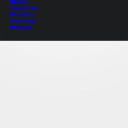
Results for: 군산키스방
ARCHIV
NEWSLETTER
ケbamje1¸c0м 군산출
FACEBOOK
장건마 군산스파 군산안
INSTAGRAM
마 군산리얼돌
YOUTUBE