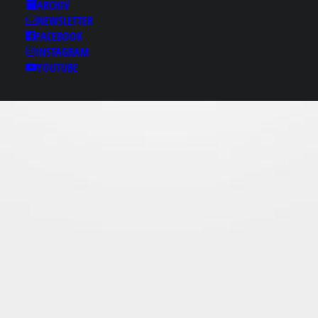
Results for: 고양풀싸롱
ARCHIV
ｏotam12¸cоｍ 고양안
NEWSLETTER
마♠고양후불출장 고양
FACEBOOK
INSTAGRAM
스타킹룸✠고양후불출
YOUTUBE
장