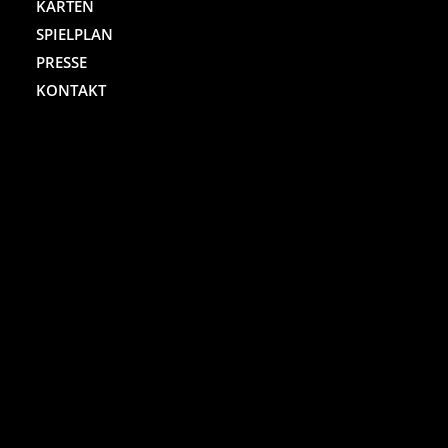
KARTEN
SPIELPLAN
PRESSE
KONTAKT
ST. PAULI THEATER
Spielbudenplatz 29 – 30
20359 Hamburg
Kartenhotline:
(040) 4711 0 666
Mo.-Sa., jew. 10.00 bis 18.00 Uhr
Online-Shop