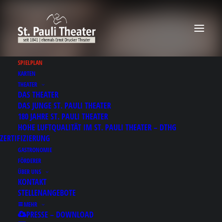
SPIELPLAN
KARTEN
THEATER
DAS THEATER
Oleanna
DAS JUNGE ST. PAULI THEATER
180 JAHRE ST. PAULI THEATER
HOHE LUFTQUALITÄT IM ST. PAULI THEATER – DTHG
Ein Machtspiel
ZERTIFIZIERUNG
von David Mamet
GASTRONOMIE
FÖRDERER
Deutsch von Bernd Samland
ÜBER UNS
KONTAKT
STELLENANGEBOTE
MEHR
„Oleanna“, der Stücktitel des
PRESSE – DOWNLOAD
amerikanischen Erfolgsautors David