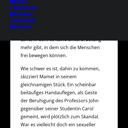
ARCHIV
Mamet („Wenn der Postmann
NEWSLETTER
FACEBOOK
zweimal klingelt“, „Die
INSTAGRAM
Unbestechlichen“) ist eigentlich ein
YOUTUBE
Song, der eine Utopie beschreibt: ein
Land, in dem es keine Unterdrückung
mehr gibt, in dem sich die Menschen
frei bewegen können.
Wie schwer es ist, dahin zu kommen,
skizziert Mamet in seinem
gleichnamigen Stück. Ein scheinbar
beiläufiges Handauflegen, als Geste
der Beruhigung des Professors John
gegenüber seiner Studentin Carol
gemeint, wird plötzlich zum Skandal.
War es vielleicht doch ein sexueller