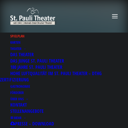
SPIELPLAN
KARTEN
THEATER
DAS THEATER
Fred Costea
DAS JUNGE ST. PAULI THEATER
180 JAHRE ST. PAULI THEATER
HOHE LUFTQUALITÄT IM ST. PAULI THEATER – DTHG
Zwei
ZERTIFIZIERUNG
GASTRONOMIE
FÖRDERER
Fred Costea ist aus der deutschen
ÜBER UNS
KONTAKT
Comedy-Landschaft nicht mehr
STELLENANGEBOTE
wegzudenken. Ähnlich wie Butter auf
MEHR
einem Nutellabrot. Oder Ananas auf
PRESSE – DOWNLOAD