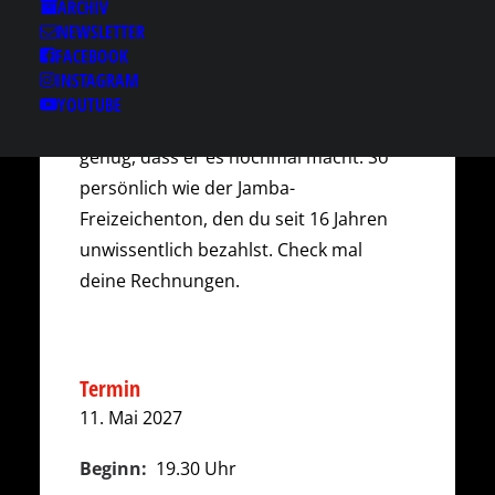
ARCHIV
einer Pizza. Da sind wir uns doch alle
NEWSLETTER
einig, oder?
FACEBOOK
INSTAGRAM
„ZWEI“ heißt sein zweites
YOUTUBE
Soloprogramm. Das erste lief gut. Gut
genug, dass er es nochmal macht. So
persönlich wie der Jamba-
Freizeichenton, den du seit 16 Jahren
unwissentlich bezahlst. Check mal
deine Rechnungen.
Termin
11. Mai 2027
Beginn:
19.30 Uhr