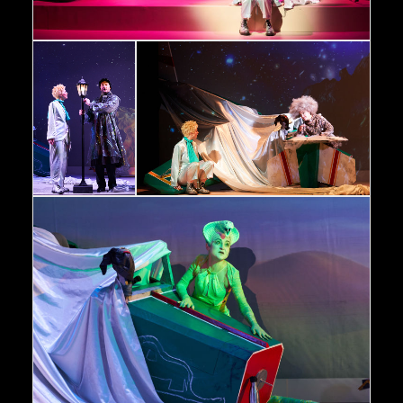
Der kleine Prinz Marina Lubrich, Kim Rosner © Oliver Fantitsch
Der kleine Prinz
Kim Rosner, Peter
Neutzling © Oliver
Der kleine Prinz Kim Rosner, Marina Lubrich
Fantitsch
© Oliver Fantitsch