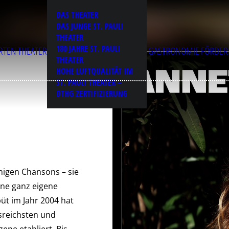
DAS THEATER
DAS JUNGE ST. PAULI
THEATER
180 JAHRE ST. PAULI
RTEN
THEATER
GASTRONOMIE
FÖRDER
THEATER
HOHE LUFTQUALITÄT IM
ST. PAULI THEATER –
DTHG ZERTIFIZIERUNG
higen Chansons – sie
ine ganz eigene
üt im Jahr 2004 hat
ssreichsten und