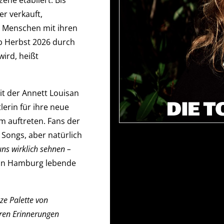
ene etabliert. Bis
er verkauft,
e Menschen mit ihren
ab Herbst 2026 durch
wird, heißt
it der Annett Louisan
lerin für ihre neue
 auftreten. Fans der
 Songs, aber natürlich
ns wirklich sehnen –
e in Hamburg lebende
ze Palette von
ren Erinnerungen