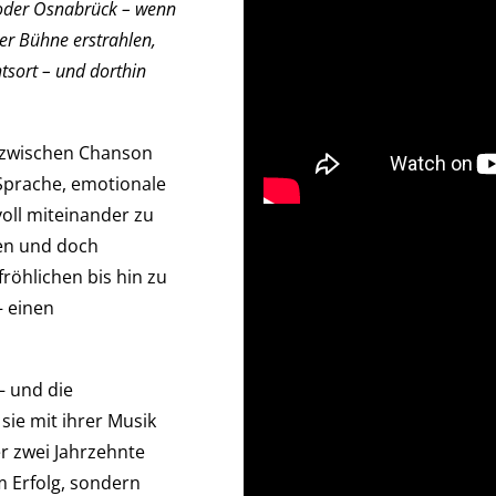
k oder Osnabrück – wenn
er Bühne erstrahlen,
sort – und dorthin
t zwischen Chanson
 Sprache, emotionale
oll miteinander zu
ten und doch
fröhlichen bis hin zu
– einen
– und die
 sie mit ihrer Musik
er zwei Jahrzehnte
 Erfolg, sondern