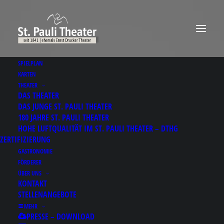
SPIELPLAN
KARTEN
THEATER
DAS THEATER
DAS JUNGE ST. PAULI THEATER
180 JAHRE ST. PAULI THEATER
HOHE LUFTQUALITÄT IM ST. PAULI THEATER – DTHG
ZERTIFIZIERUNG
GASTRONOMIE
FÖRDERER
ÜBER UNS
KONTAKT
STELLENANGEBOTE
MEHR
PRESSE – DOWNLOAD