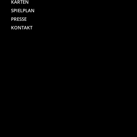
KARTEN
SPIELPLAN
PRESSE
KONTAKT
ST. PAULI THEATER
Spielbudenplatz 29 – 30
20359 Hamburg
Kartenhotline:
(040) 4711 0 666
Mo.-Sa., jew. 10.00 bis 18.00 Uhr
Online-Shop