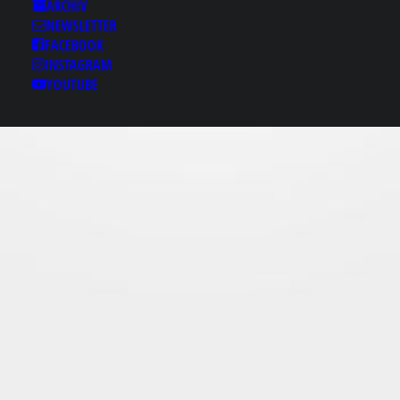
Results for: 주안룸ㅉ
ARCHIV
NEWSLETTER
macho2、Ｃ0Ｍ 주안풀
FACEBOOK
싸롱 주안마초의밤 주안
INSTAGRAM
건마 주안마사지
YOUTUBE