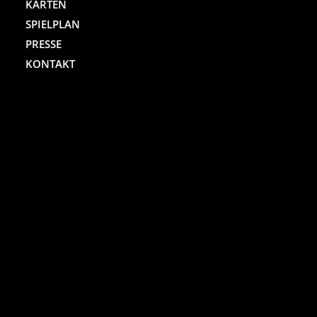
KARTEN
SPIELPLAN
PRESSE
KONTAKT
ST. PAULI THEATER
Spielbudenplatz 29 – 30
20359 Hamburg
Kartenhotline:
(040) 4711 0 666
Mo.-Sa., jew. 10.00 bis 18.00 Uhr
Online-Shop