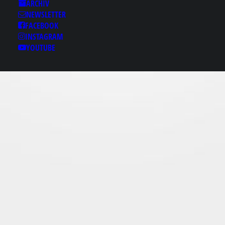
Results for: 양천구영업
ARCHIV
㏏텔레room789 양천구
NEWSLETTER
택배구인구직 양천구구
FACEBOOK
INSTAGRAM
미호알바 양천구당일지
YOUTUBE
급 양천구직원모집