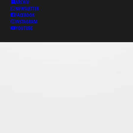
Results for: 마초의밤휴
ARCHIV
게텔⒮macho2．c0m❃
NEWSLETTER
마초의밤키스방 마초의
FACEBOOK
INSTAGRAM
밤건마 마초의밤룸♀마
YOUTUBE
초의밤휴게텔