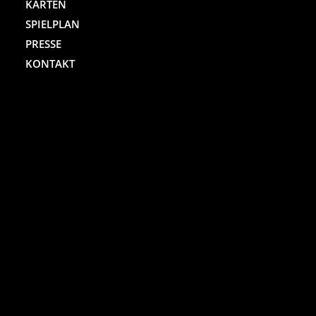
KARTEN
SPIELPLAN
PRESSE
KONTAKT
ST. PAULI THEATER
Spielbudenplatz 29 – 30
20359 Hamburg
Kartenhotline:
(040) 4711 0 666
Mo.-Sa., jew. 10.00 bis 18.00 Uhr
Online-Shop