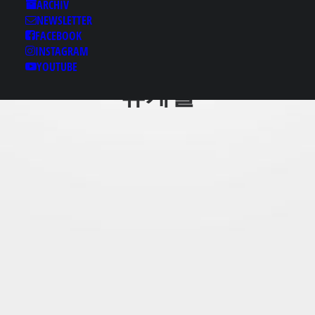
셔츠룸
ARCHIV
NEWSLETTER
ㄸ‘otam13.com」 두정
FACEBOOK
동후불제✪두정동립카
INSTAGRAM
페♞두정동핸플❄두정동
YOUTUBE
휴게텔