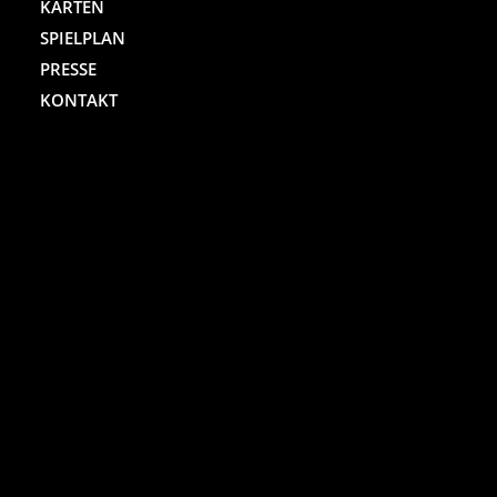
KARTEN
SPIELPLAN
PRESSE
KONTAKT
ST. PAULI THEATER
Spielbudenplatz 29 – 30
20359 Hamburg
Kartenhotline:
(040) 4711 0 666
Mo.-Sa., jew. 10.00 bis 18.00 Uhr
Online-Shop