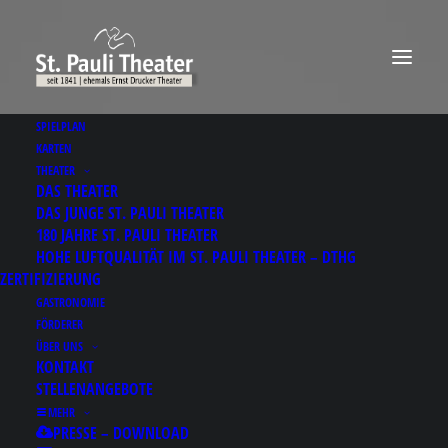
SPIELPLAN
KARTEN
THEATER
DAS THEATER
DAS JUNGE ST. PAULI THEATER
180 JAHRE ST. PAULI THEATER
HOHE LUFTQUALITÄT IM ST. PAULI THEATER – DTHG
ZERTIFIZIERUNG
GASTRONOMIE
FÖRDERER
ÜBER UNS
KONTAKT
STELLENANGEBOTE
MEHR
Results for: 두정동와이
PRESSE – DOWNLOAD