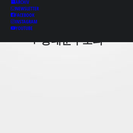
게텔┭otam13，coＭ✱
ARCHIV
NEWSLETTER
동대문구룸싸롱♪동대문
FACEBOOK
구출장홈타이 동대문구
INSTAGRAM
핸플♢동대문구휴게텔
YOUTUBE
〒동대문구오피