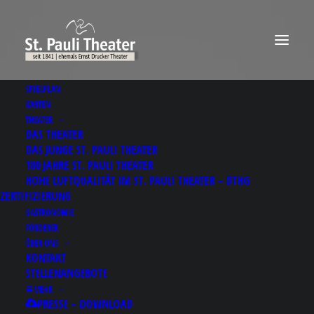
SPIELPLAN
KARTEN
THEATER
DAS THEATER
DAS JUNGE ST. PAULI THEATER
180 JAHRE ST. PAULI THEATER
HOHE LUFTQUALITÄT IM ST. PAULI THEATER – DTHG
ZERTIFIZIERUNG
GASTRONOMIE
FÖRDERER
ÜBER UNS
KONTAKT
STELLENANGEBOTE
MEHR
Results for: 동대문구휴
PRESSE – DOWNLOAD