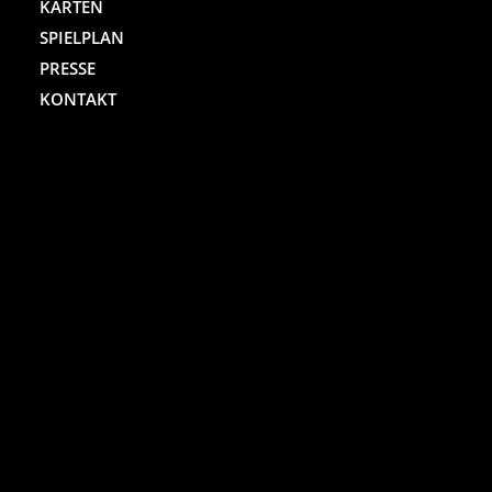
KARTEN
SPIELPLAN
PRESSE
KONTAKT
ST. PAULI THEATER
Spielbudenplatz 29 – 30
20359 Hamburg
Kartenhotline:
(040) 4711 0 666
Mo.-Sa., jew. 10.00 bis 18.00 Uhr
Online-Shop