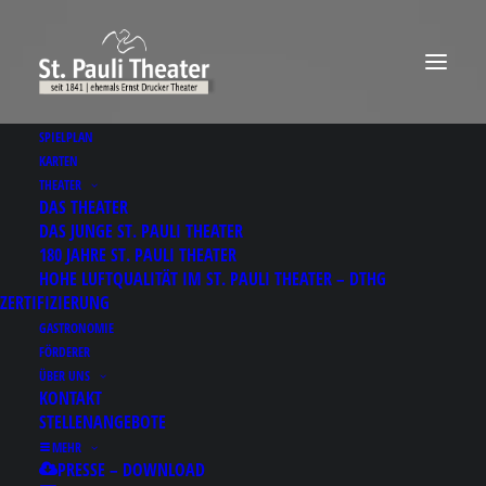
SPIELPLAN
KARTEN
THEATER
DAS THEATER
DAS JUNGE ST. PAULI THEATER
180 JAHRE ST. PAULI THEATER
HOHE LUFTQUALITÄT IM ST. PAULI THEATER – DTHG
ZERTIFIZIERUNG
GASTRONOMIE
FÖRDERER
ÜBER UNS
KONTAKT
STELLENANGEBOTE
MEHR
PRESSE – DOWNLOAD