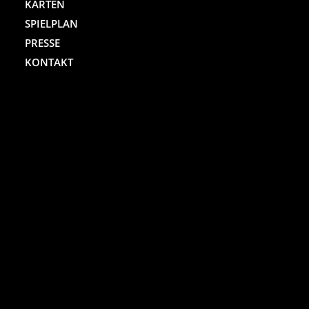
KARTEN
SPIELPLAN
PRESSE
KONTAKT
ST. PAULI THEATER
Spielbudenplatz 29 – 30
20359 Hamburg
Kartenhotline:
(040) 4711 0 666
Mo.-Sa., jew. 10.00 bis 18.00 Uhr
Online-Shop