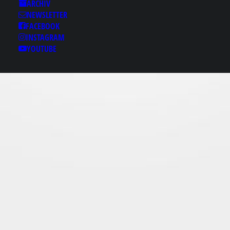
Results for: 논현스파
ARCHIV
NEWSLETTER
㎴‘bamje1.com’ 논현안
FACEBOOK
마♛논현출장건마 논현
INSTAGRAM
룸싸롱♞논현룸싸롱
YOUTUBE