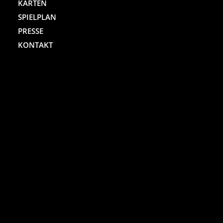
KARTEN
SPIELPLAN
PRESSE
KONTAKT
ST. PAULI THEATER
Spielbudenplatz 29 – 30
20359 Hamburg
Kartenhotline:
(040) 4711 0 666
Mo.-Sa., jew. 10.00 bis 18.00 Uhr
Online-Shop