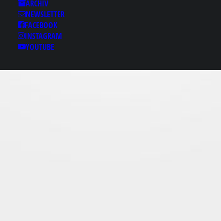
Results for: 김화미러룸
ARCHIV
Б「otam13.com］✁김
NEWSLETTER
화레깅스룸♬김화키스
FACEBOOK
INSTAGRAM
방○김화패티쉬룸 김화
YOUTUBE
스타킹룸 김화스타킹룸