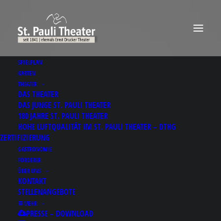
SPIELPLAN
KARTEN
THEATER
DAS THEATER
DAS JUNGE ST. PAULI THEATER
180 JAHRE ST. PAULI THEATER
HOHE LUFTQUALITÄT IM ST. PAULI THEATER – DTHG
ZERTIFIZIERUNG
GASTRONOMIE
FÖRDERER
ÜBER UNS
KONTAKT
STELLENANGEBOTE
MEHR
PRESSE – DOWNLOAD