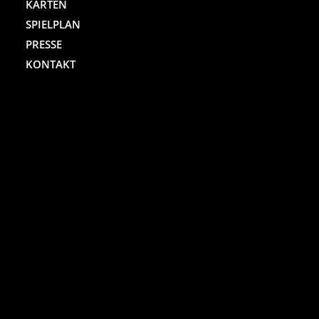
KARTEN
SPIELPLAN
PRESSE
KONTAKT
ST. PAULI THEATER
Spielbudenplatz 29 – 30
20359 Hamburg
Kartenhotline:
(040) 4711 0 666
Mo.-Sa., jew. 10.00 bis 18.00 Uhr
Online-Shop