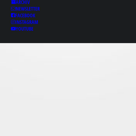
Results for: 광양룸싸롱
ARCHIV
NEWSLETTER
ｗbamje1¸ｃθｍ 광양핸
FACEBOOK
플 광양룸싸롱 광양건마
INSTAGRAM
광양휴게텔
YOUTUBE