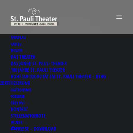
SPIELPLAN
KARTEN
THEATER
DAS THEATER
DAS JUNGE ST. PAULI THEATER
180 JAHRE ST. PAULI THEATER
HOHE LUFTQUALITÄT IM ST. PAULI THEATER – DTHG
ZERTIFIZIERUNG
GASTRONOMIE
FÖRDERER
ÜBER UNS
KONTAKT
STELLENANGEBOTE
MEHR
PRESSE – DOWNLOAD