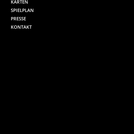
KARTEN
SPIELPLAN
PRESSE
KONTAKT
ST. PAULI THEATER
Spielbudenplatz 29 – 30
20359 Hamburg
Kartenhotline:
(040) 4711 0 666
Mo.-Sa., jew. 10.00 bis 18.00 Uhr
Online-Shop