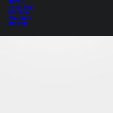
Results for: 광교핸플ゥ
ARCHIV
NEWSLETTER
bamje1.Ｃom 광교리얼
FACEBOOK
돌✔광교리얼돌 광교후
INSTAGRAM
불출장★광교휴게텔
YOUTUBE