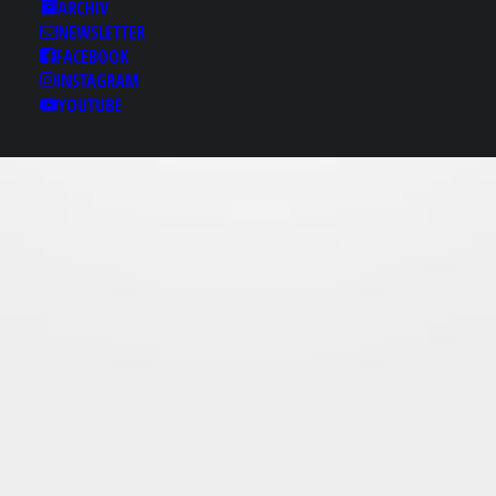
Results for: 경기도업소
ARCHIV
к【macho2.com》 경
NEWSLETTER
기도마사지 경기도마사
FACEBOOK
INSTAGRAM
지✩경기도풀싸롱 경기
YOUTUBE
도마초의밤