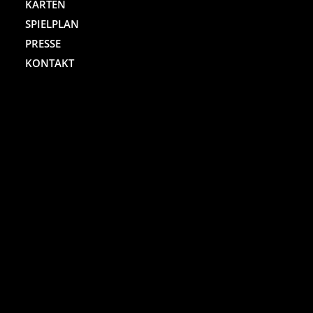
KARTEN
SPIELPLAN
PRESSE
KONTAKT
ST. PAULI THEATER
Spielbudenplatz 29 – 30
20359 Hamburg
Kartenhotline:
(040) 4711 0 666
Mo.-Sa., jew. 10.00 bis 18.00 Uhr
Online-Shop