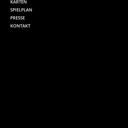
KARTEN
SPIELPLAN
PRESSE
KONTAKT
ST. PAULI THEATER
Spielbudenplatz 29 – 30
20359 Hamburg
Kartenhotline:
(040) 4711 0 666
Mo.-Sa., jew. 10.00 bis 18.00 Uhr
Online-Shop