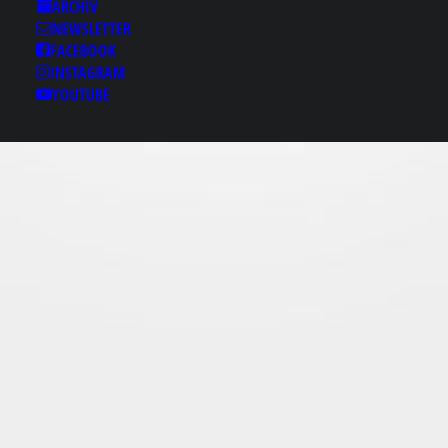
Results for: 거창휴게텔
ARCHIV
Зotam12．ⓒoм 거창레
NEWSLETTER
깅스룸 거창패티쉬 거창
FACEBOOK
INSTAGRAM
패티쉬룸 거창레깅스룸
YOUTUBE
거창핸플