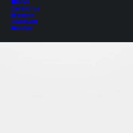
Results for: W 선릉건
ARCHIV
NEWSLETTER
마✇〔macho2.com’ 선
FACEBOOK
릉키스방✿선릉마초의
INSTAGRAM
밤 선릉휴게텔 선릉안마
YOUTUBE