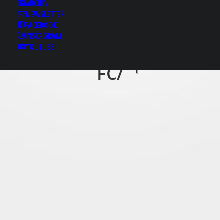
프 CDDC7༚COM 보너스
ARCHIV
코드 B77 대구북구원엑
NEWSLETTER
스벳⋐홀덤바가이드북ů
FACEBOOK
INSTAGRAM
전주KCC이지스ㄸ사설
YOUTUBE
사다리사이트༑하이퐁
FC/