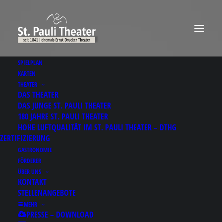
SPIELPLAN
KARTEN
THEATER
DAS THEATER
DAS JUNGE ST. PAULI THEATER
180 JAHRE ST. PAULI THEATER
HOHE LUFTQUALITÄT IM ST. PAULI THEATER – DTHG
ZERTIFIZIERUNG
GASTRONOMIE
FÖRDERER
ÜBER UNS
KONTAKT
STELLENANGEBOTE
Results for: Us오픈골
MEHR
PRESSE – DOWNLOAD