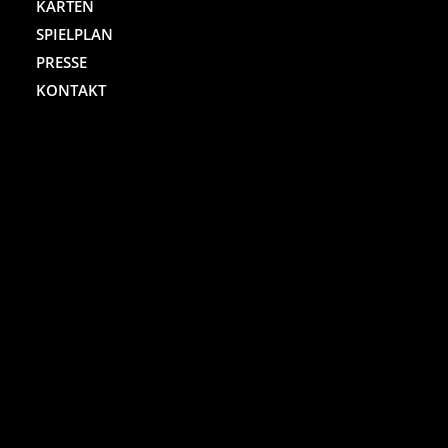
KARTEN
SPIELPLAN
PRESSE
KONTAKT
ST. PAULI THEATER
Spielbudenplatz 29 – 30
20359 Hamburg
Kartenhotline:
(040) 4711 0 666
Mo.-Sa., jew. 10.00 bis 18.00 Uhr
Online-Shop