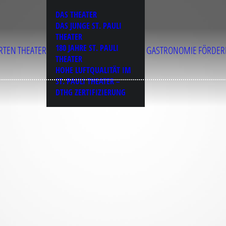
DAS THEATER
DAS JUNGE ST. PAULI
THEATER
180 JAHRE ST. PAULI
RTEN
THEATER
GASTRONOMIE
FÖRDER
THEATER
HOHE LUFTQUALITÄT IM
ST. PAULI THEATER –
DTHG ZERTIFIZIERUNG