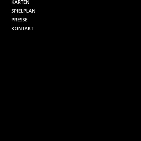
KARTEN
SPIELPLAN
PRESSE
KONTAKT
ST. PAULI THEATER
Spielbudenplatz 29 – 30
20359 Hamburg
Kartenhotline:
(040) 4711 0 666
Mo.-Sa., jew. 10.00 bis 18.00 Uhr
Online-Shop