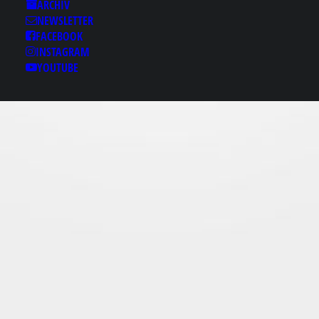
Results for: N 밤의제국
ARCHIV
NEWSLETTER
ユ“bamje1.com」 밤의
FACEBOOK
제국◆밤의제국♟밤의
INSTAGRAM
제국♜밤의제국
YOUTUBE