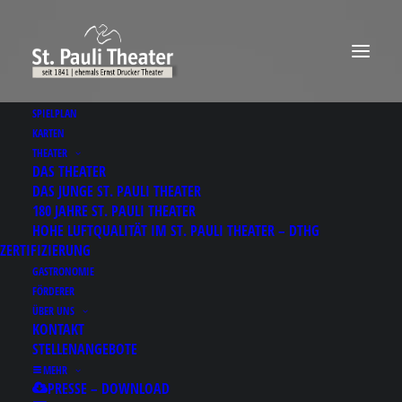
SPIELPLAN
KARTEN
THEATER
DAS THEATER
DAS JUNGE ST. PAULI THEATER
180 JAHRE ST. PAULI THEATER
HOHE LUFTQUALITÄT IM ST. PAULI THEATER – DTHG
ZERTIFIZIERUNG
GASTRONOMIE
FÖRDERER
ÜBER UNS
KONTAKT
STELLENANGEBOTE
MEHR
PRESSE – DOWNLOAD