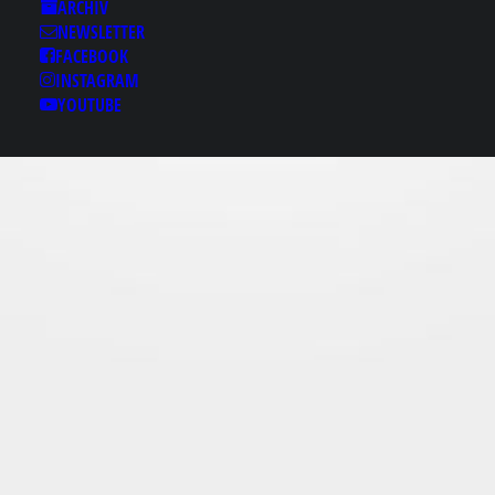
Results for: M 경상립
ARCHIV
NEWSLETTER
카페Ð［bamje1.com』
FACEBOOK
경상출장안마♕경상건
INSTAGRAM
마 경상건마 경상핸플
YOUTUBE