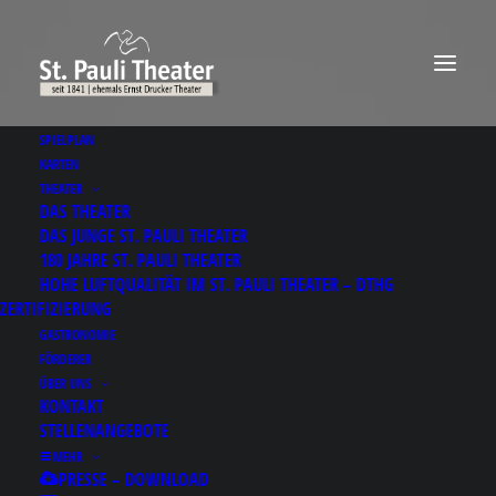
SPIELPLAN
KARTEN
THEATER
DAS THEATER
DAS JUNGE ST. PAULI THEATER
180 JAHRE ST. PAULI THEATER
HOHE LUFTQUALITÄT IM ST. PAULI THEATER – DTHG
ZERTIFIZIERUNG
GASTRONOMIE
FÖRDERER
ÜBER UNS
KONTAKT
STELLENANGEBOTE
MEHR
PRESSE – DOWNLOAD