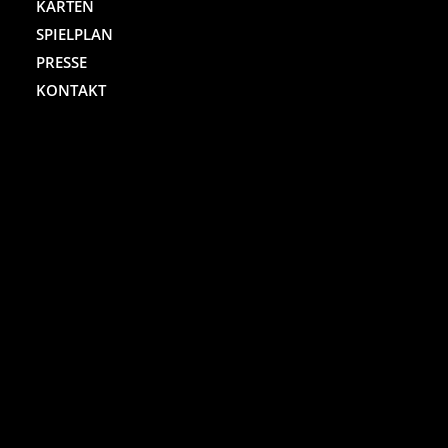
KARTEN
SPIELPLAN
PRESSE
KONTAKT
ST. PAULI THEATER
Spielbudenplatz 29 – 30
20359 Hamburg
Kartenhotline:
(040) 4711 0 666
Mo.-Sa., jew. 10.00 bis 18.00 Uhr
Online-Shop