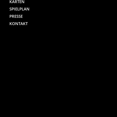
KARTEN
SPIELPLAN
PRESSE
KONTAKT
ST. PAULI THEATER
Spielbudenplatz 29 – 30
20359 Hamburg
Kartenhotline:
(040) 4711 0 666
Mo.-Sa., jew. 10.00 bis 18.00 Uhr
Online-Shop