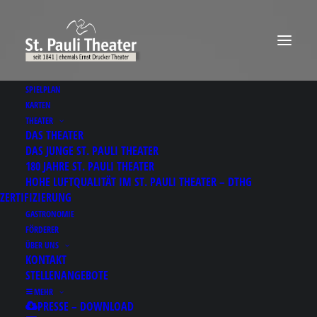
SPIELPLAN
KARTEN
THEATER
DAS THEATER
DAS JUNGE ST. PAULI THEATER
180 JAHRE ST. PAULI THEATER
HOHE LUFTQUALITÄT IM ST. PAULI THEATER – DTHG
ZERTIFIZIERUNG
GASTRONOMIE
FÖRDERER
ÜBER UNS
KONTAKT
STELLENANGEBOTE
MEHR
Results for: 여주피팅모
PRESSE – DOWNLOAD