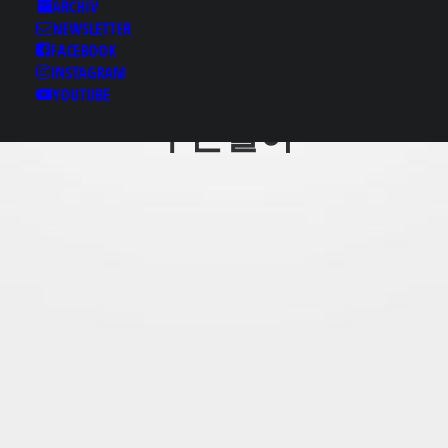
델알바▒『텔레
ARCHIV
NEWSLETTER
room789』♭여주당일
FACEBOOK
지급♟여주돈벌이 여주
INSTAGRAM
주말알바 여주알고잡 여
YOUTUBE
주돈벌이