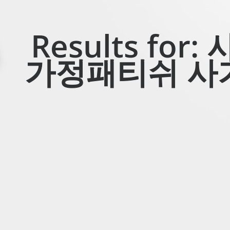
Results fo
가정패티쉬 사