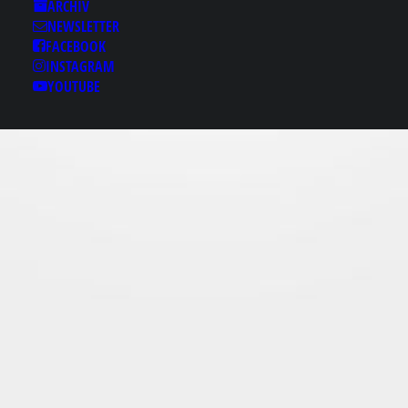
Results for: 부천안마ロ
ARCHIV
NEWSLETTER
macho2¸cＯм 부천마초
FACEBOOK
의밤 부천키스방 부천안
INSTAGRAM
마 부천핸플 부천풀싸롱
YOUTUBE