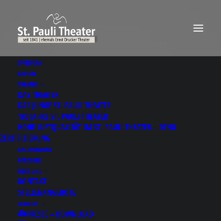
SPIELPLAN
KARTEN
THEATER
DAS THEATER
DAS JUNGE ST. PAULI THEATER
180 JAHRE ST. PAULI THEATER
HOHE LUFTQUALITÄT IM ST. PAULI THEATER – DTHG
ZERTIFIZIERUNG
GASTRONOMIE
FÖRDERER
ÜBER UNS
KONTAKT
STELLENANGEBOTE
MEHR
PRESSE – DOWNLOAD