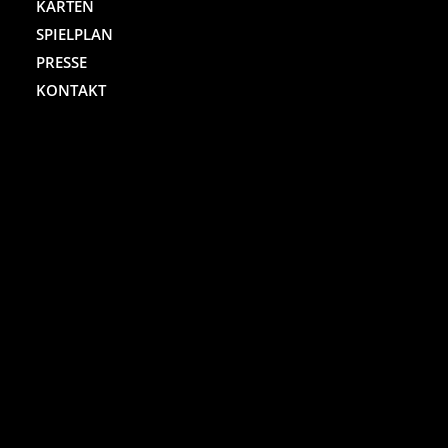
KARTEN
SPIELPLAN
PRESSE
KONTAKT
ST. PAULI THEATER
Spielbudenplatz 29 – 30
20359 Hamburg
Kartenhotline:
(040) 4711 0 666
Mo.-Sa., jew. 10.00 bis 18.00 Uhr
Online-Shop