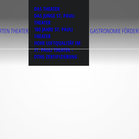
DAS THEATER
DAS JUNGE ST. PAULI
THEATER
180 JAHRE ST. PAULI
RTEN
THEATER
GASTRONOMIE
FÖRDER
THEATER
HOHE LUFTQUALITÄT IM
ST. PAULI THEATER –
DTHG ZERTIFIZIERUNG