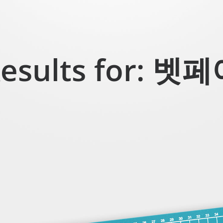
esults for: 벳