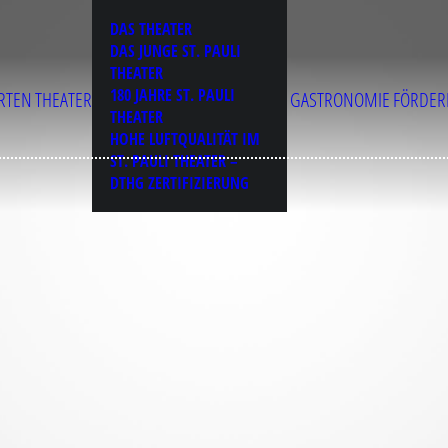
DAS THEATER
DAS JUNGE ST. PAULI
THEATER
180 JAHRE ST. PAULI
RTEN
THEATER
GASTRONOMIE
FÖRDER
THEATER
HOHE LUFTQUALITÄT IM
ST. PAULI THEATER –
DTHG ZERTIFIZIERUNG