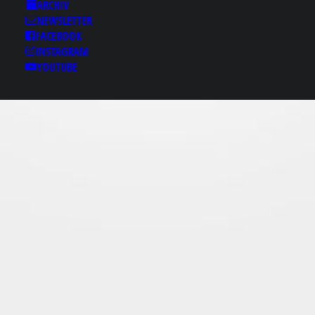
Results for: 당산안마ㅷ
ARCHIV
NEWSLETTER
bamje1、c0ｍ 당산출
FACEBOOK
장건마✗당산핸플♬당
INSTAGRAM
산스파 당산출장안마
YOUTUBE