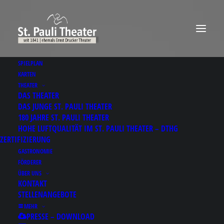
SPIELPLAN
KARTEN
THEATER
DAS THEATER
DAS JUNGE ST. PAULI THEATER
180 JAHRE ST. PAULI THEATER
HOHE LUFTQUALITÄT IM ST. PAULI THEATER – DTHG
ZERTIFIZIERUNG
GASTRONOMIE
FÖRDERER
ÜBER UNS
KONTAKT
STELLENANGEBOTE
MEHR
PRESSE – DOWNLOAD