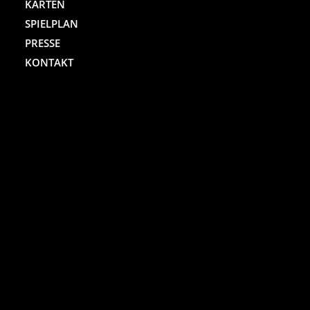
KARTEN
SPIELPLAN
PRESSE
KONTAKT
ST. PAULI THEATER
Spielbudenplatz 29 – 30
20359 Hamburg
Kartenhotline:
(040) 4711 0 666
Mo.-Sa., jew. 10.00 bis 18.00 Uhr
Online-Shop