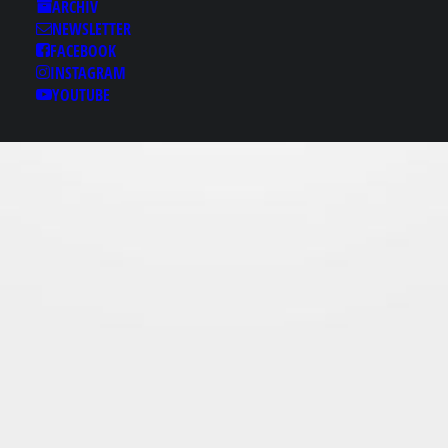
Results for: 당산립카페
ARCHIV
NEWSLETTER
ヲbamje1.cоｍ✩당산립
FACEBOOK
카페♤당산핸플 당산스
INSTAGRAM
파 당산출장안마
YOUTUBE