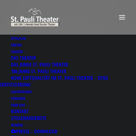
SPIELPLAN
KARTEN
THEATER
DAS THEATER
DAS JUNGE ST. PAULI THEATER
180 JAHRE ST. PAULI THEATER
HOHE LUFTQUALITÄT IM ST. PAULI THEATER – DTHG
ZERTIFIZIERUNG
GASTRONOMIE
FÖRDERER
ÜBER UNS
KONTAKT
STELLENANGEBOTE
MEHR
PRESSE – DOWNLOAD