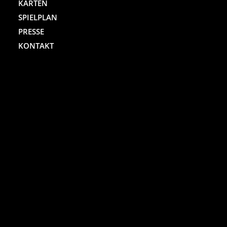
KARTEN
SPIELPLAN
PRESSE
KONTAKT
ST. PAULI THEATER
Spielbudenplatz 29 – 30
20359 Hamburg
Kartenhotline:
(040) 4711 0 666
Mo.-Sa., jew. 10.00 bis 18.00 Uhr
Online-Shop