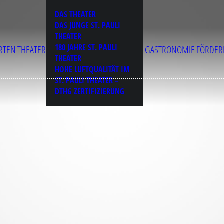
DAS THEATER
DAS JUNGE ST. PAULI
THEATER
180 JAHRE ST. PAULI
RTEN
THEATER
GASTRONOMIE
FÖRDER
THEATER
HOHE LUFTQUALITÄT IM
ST. PAULI THEATER –
DTHG ZERTIFIZIERUNG