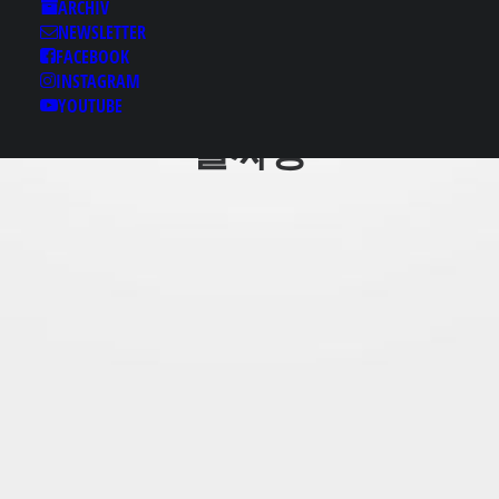
마사지〓
ARCHIV
NEWSLETTER
《otam12.com》 남동
FACEBOOK
구오피✵남동구후불출
INSTAGRAM
장 남동구오피✘남동구
YOUTUBE
풀싸롱