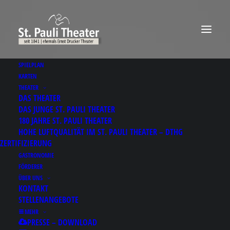
SPIELPLAN
KARTEN
THEATER
DAS THEATER
DAS JUNGE ST. PAULI THEATER
180 JAHRE ST. PAULI THEATER
HOHE LUFTQUALITÄT IM ST. PAULI THEATER – DTHG
ZERTIFIZIERUNG
GASTRONOMIE
FÖRDERER
ÜBER UNS
KONTAKT
STELLENANGEBOTE
MEHR
Results for: 남동구출장
PRESSE – DOWNLOAD