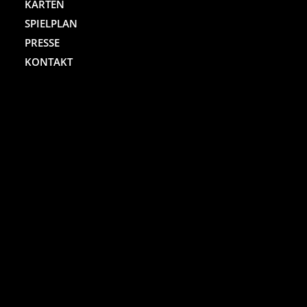
KARTEN
SPIELPLAN
PRESSE
KONTAKT
ST. PAULI THEATER
Spielbudenplatz 29 – 30
20359 Hamburg
Kartenhotline:
(040) 4711 0 666
Mo.-Sa., jew. 10.00 bis 18.00 Uhr
Online-Shop