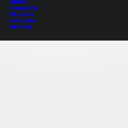
Results for: 남구오피
ARCHIV
├otam13．ｃθｍ♟남
NEWSLETTER
구휴게텔♚남구오피 남
FACEBOOK
INSTAGRAM
구스타킹룸✬남구휴게
YOUTUBE
텔♙남구립카페