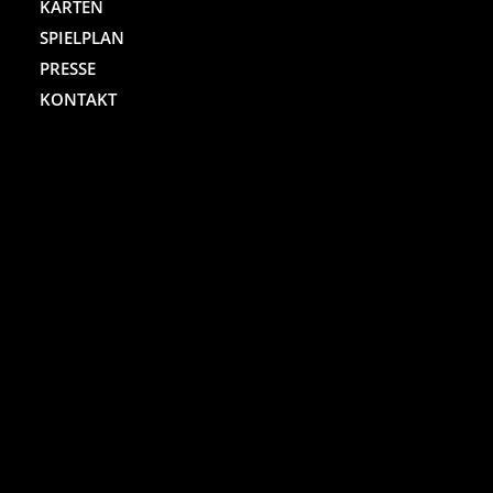
KARTEN
SPIELPLAN
PRESSE
KONTAKT
ST. PAULI THEATER
Spielbudenplatz 29 – 30
20359 Hamburg
Kartenhotline:
(040) 4711 0 666
Mo.-Sa., jew. 10.00 bis 18.00 Uhr
Online-Shop