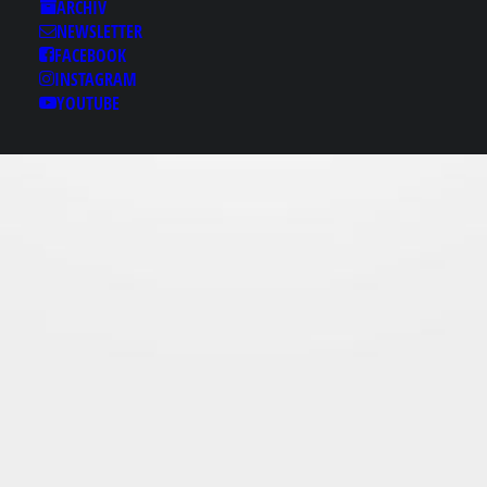
Results for: 검단건마
ARCHIV
╁macho2。ⓒθm 검단
NEWSLETTER
마사지 검단안마 검단풀
FACEBOOK
INSTAGRAM
싸롱 검단안마 검단휴게
YOUTUBE
텔