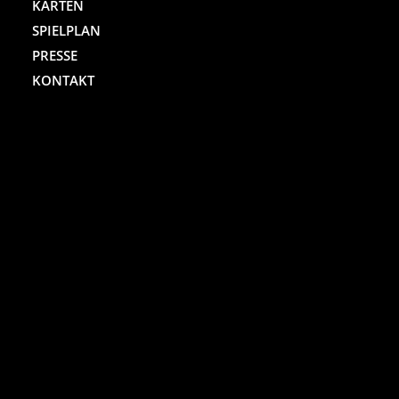
KARTEN
SPIELPLAN
PRESSE
KONTAKT
ST. PAULI THEATER
Spielbudenplatz 29 – 30
20359 Hamburg
Kartenhotline:
(040) 4711 0 666
Mo.-Sa., jew. 10.00 bis 18.00 Uhr
Online-Shop